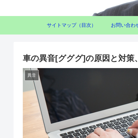
サイトマップ（目次）
お問い合わ
車の異音[グググ]の原因と対
異音