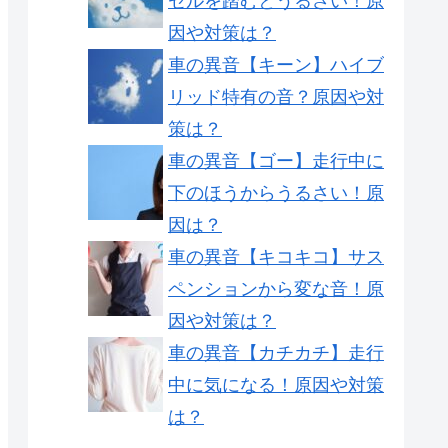
セルを踏むとうるさい！原
因や対策は？
車の異音【キーン】ハイブ
リッド特有の音？原因や対
策は？
車の異音【ゴー】走行中に
下のほうからうるさい！原
因は？
車の異音【キコキコ】サス
ペンションから変な音！原
因や対策は？
車の異音【カチカチ】走行
中に気になる！原因や対策
は？