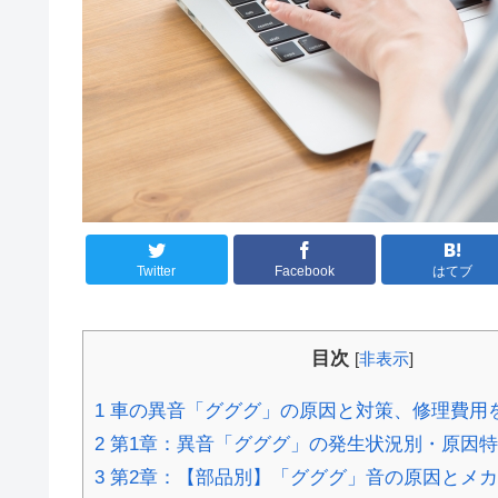
Twitter
Facebook
はてブ
目次
[
非表示
]
1
車の異音「グググ」の原因と対策、修理費用
2
第1章：異音「グググ」の発生状況別・原因
3
第2章：【部品別】「グググ」音の原因とメ