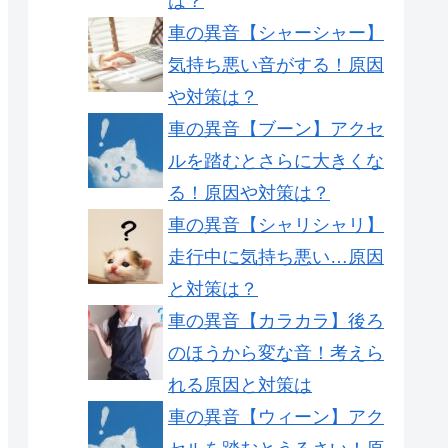
は？
車の異音【シャーシャー】
気持ち悪い音がする！原因
や対策は？
車の異音【ブーン】アクセ
ルを踏むとさらに大きくな
る！原因や対策は？
車の異音【シャリシャリ】
走行中に気持ち悪い…原因
と対策は？
車の異音【カラカラ】後ろ
のほうから変な音！考えら
れる原因と対策は
車の異音【ウィーン】アク