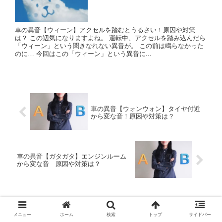
車の異音【ウィーン】アクセルを踏むとうるさい！原因や対策
は？ この辺気になりますよね。 運転中、アクセルを踏み込んだら
「ウィーン」という聞きなれない異音が。 この前は鳴らなかった
のに… 今回はこの「ウィーン」という異音に...
車の異音【ウォンウォン】タイヤ付近
から変な音！原因や対策は？
車の異音【ガタガタ】エンジンルーム
から変な音 原因や対策は？
コメント
メニュー
ホーム
検索
トップ
サイドバー