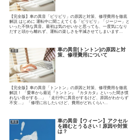
【完全版】車の異音「ビリビリ」の原因と対策、修理費用を徹底
解説 はじめに 運転中に聞こえてくる「ビリビリ」「ジージー」と
いった不快な異音。最初は気のせいかと思っても、一度気になり
だすと頭から離れず、運転の楽しさを半減させてしまいます...
車の異音[トントン]の原因と対
異音
策、修理費用について
【完全版】車の異音「トントン」の原因と対策、修理費用を徹底
解説！ 「愛車から最近『トントン』『カタカタ』といった聞き慣
れない音がする…」 「走行中に異音がするけど、原因がわからず
不安…」 「修理に出したいけど、費用がどれくらい...
車の異音【ウィーン】アクセル
異音
を踏むとうるさい！原因や対策
は？