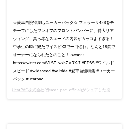
☆愛車自慢特集byユーカーパック☆ フェラーリ488をモ
チーフにしたワンオフのフロントバンパーに、特大リア
ウィング、真っ赤なスエードの内装がカッコよすぎる！
中学生の時に観たワイスピX3で一目惚れ。なんと18歳で
オーナーになられたとのこと！ owner：
https://twitter.com/VLSF_wxb7 #RX-7 #FD3S #ワイルド
スピード #wildspeed #veilside #愛車自慢特集 #ユーカー
パック #ucarpac
UcarPAC株式会社
(@ucar_pac_official)がシェアした投稿 –
201