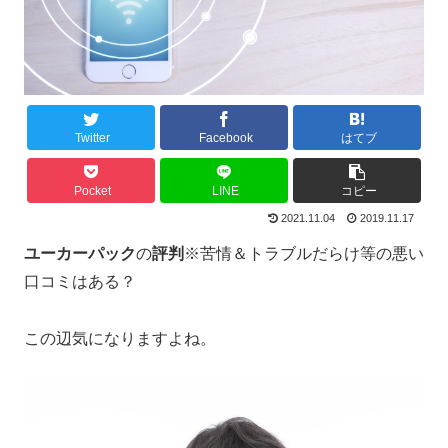
Twitter
Facebook
はてブ
Pocket
LINE
コピー
2021.11.04
2019.11.17
ユーカーパック
の
評判
※苦情＆トラブルだらけ等の悪い
口コミはある？
この辺気になりますよね。