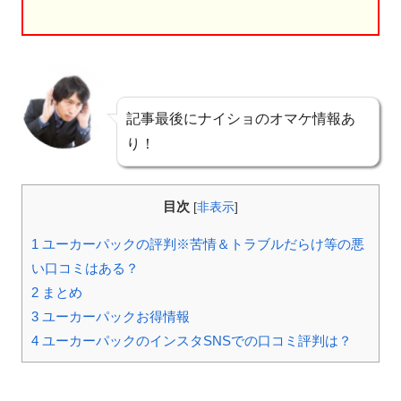
記事最後にナイショのオマケ情報あ
り！
目次
[
非表示
]
1
ユーカーパックの評判※苦情＆トラブルだらけ等の悪
い口コミはある？
2
まとめ
3
ユーカーパックお得情報
4
ユーカーパックのインスタSNSでの口コミ評判は？