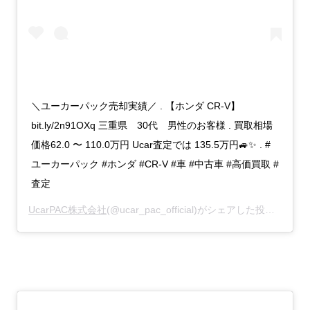
＼ユーカーパック売却実績／ . 【ホンダ CR-V】
bit.ly/2n91OXq 三重県 30代 男性のお客様 . 買取相場
価格62.0 〜 110.0万円 Ucar査定では 135.5万円🚙✨ . #
ユーカーパック #ホンダ #CR-V #車 #中古車 #高価買取 #
査定
UcarPAC株式会社
(@ucar_pac_official)がシェアした投稿 –
201