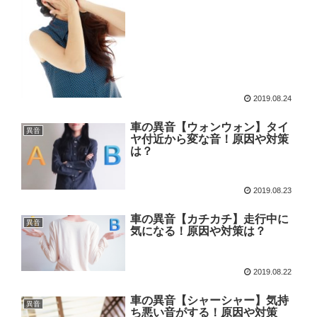
2019.08.24
車の異音【ウォンウォン】タイ
異音
ヤ付近から変な音！原因や対策
は？
2019.08.23
車の異音【カチカチ】走行中に
異音
気になる！原因や対策は？
2019.08.22
車の異音【シャーシャー】気持
異音
ち悪い音がする！原因や対策